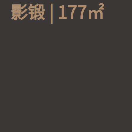
影
锻
|
1
7
7
㎡