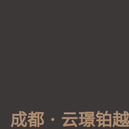
成
都
·
云
璟
铂
越