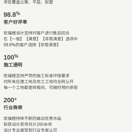
项目覆盖公寓、平层、别墅
98.8
%
客户好评率
宏福樘设计坚持对客户进行售后回访

在【一般】【满意】【非常满意】选项中

98.8%的客户选择【非常满意】
100
%
施工透明
宏福樘坚持严苛的施工标准环保要求

对所有在建工地及完工工地均全网公开

每一个工地都是样板间，可随时预约参观
200
+
行业殊荣
宏福樘持续不断的输出优秀作品

斩获设计奖项共计200余项

设计专业度受到行业专家认可