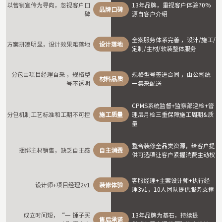
以营销宣传为导向，忽视客户口
13年品牌，重视客户体验70%
品牌口碑
碑
源自客户介绍
全案服务体系完善 ，设计/施⼯/
方案拼凑明显，设计效果难落地
设计落地
定制/主材/软装整体服务
分包由项⽬经理⾃采 ，规格型
规格型号签进合同 ，由公司统
材料品质
号不透明
⼀集采配送
CPMS系统监督+监察部巡检+管
分包机制工艺标准和工期不可控
施工质量
理层⽉检三重保障施⼯周期&质
量
整合装修全品类资源，给客户提
捆绑主材销售，缺乏自主感
自主消费
供可选项让客户紧握消费主动权
客服经理+主案设计师+执⾏经
设计师+项⽬经理2v1
装修体验
理3v1，10人团队提供服务⽀撑
成立时间短，“⼀ 锤⼦买
13年品牌为基石，持续提
售后承诺