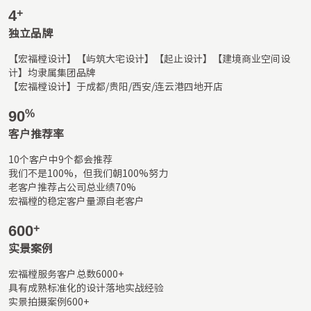
4
+
独立品牌
【宏福樘设计】【屿筑大宅设计】【起止设计】【建境商业空间设
计】均隶属集团品牌 

【宏福樘设计】于成都/贵阳/西安/连云港四地开店
90
%
客户推荐率
10个客户中9个都会推荐	

我们不是100%，但我们朝100%努力	

老客户推荐占公司总业绩70%

宏福樘的稳定客户量源自老客户
600
+
实景案例
宏福樘服务客户总数6000+

具有成熟标准化的设计落地实战经验

实景拍摄案例600+
