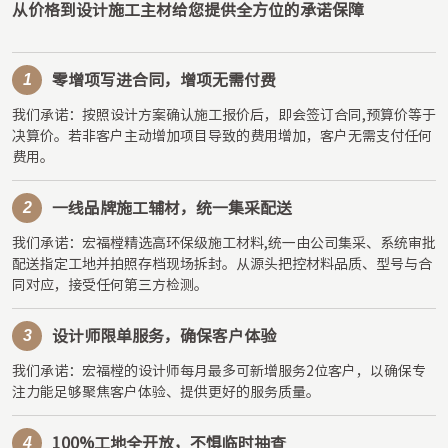
从价格到设计施工主材给您提供全方位的承诺保障
1
零增项写进合同，增项无需付费
我们承诺：按照设计方案确认施工报价后，即会签订合同,预算价等于
决算价。若非客户主动增加项目导致的费用增加，客户无需支付任何
费用。
2
一线品牌施工辅材，统一集采配送
我们承诺：宏福樘精选高环保级施工材料,统一由公司集采、系统审批
配送指定工地并拍照存档现场拆封。从源头把控材料品质、型号与合
同对应，接受任何第三方检测。
3
设计师限单服务，确保客户体验
我们承诺：宏福樘的设计师每月最多可新增服务2位客户，以确保专
注力能足够聚焦客户体验、提供更好的服务质量。
4
100%工地全开放，不惧临时抽查