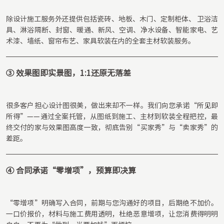
除设计施⼯服务外还提供包括瓷砖、地板、木门、定制柜体、 卫浴洁
具、淋浴隔断、封窗、暖通、新风、空调、净水设备、智能家电、艺
术漆、墙纸、窗帘布艺、家具软装在内的全套主材软装服务。
③ 效果图即实景图，1:1还原无落差
很多客户担心设计图很美，做出来却不一样。我们向您承诺“所见即
所得”——通过全案托管，从图纸到施工、主材到软装全程把控，最
终交付的家与效果图高度一致，彻底告别“买家秀”与“卖家秀”的
差距。
④ 合同承诺“零增项”，预算即决算
“零增项”明确写入合同，前期与您沟通好的项目，后期绝不加价。
一口价报价，材料与施工费用透明，杜绝恶意增项，让您消费得明明