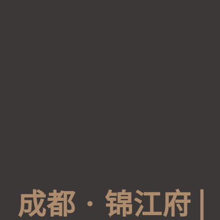
成
都
·
锦
江
府
|