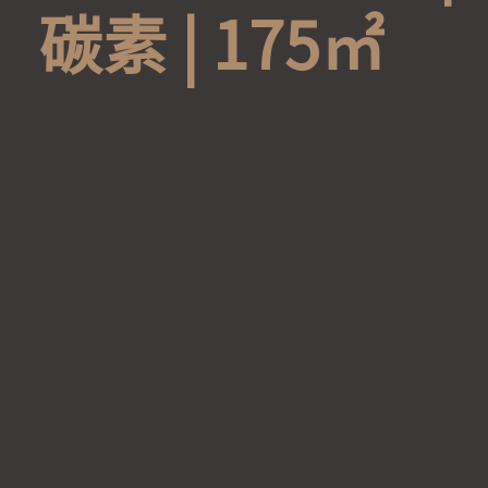
碳
素
|
1
7
5
㎡