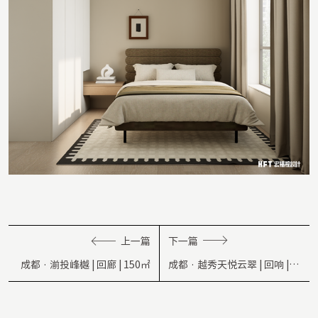
上一篇
下一篇
成都 · 湔投峰樾 | 回廊 | 150㎡
成都 · 越秀天悦云翠 | 回响 |
479㎡