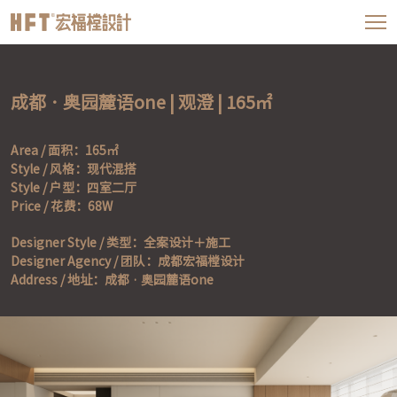
成都 · 奥园麓语one | 观澄 | 165㎡
Area / 面积：165㎡

Style / 风格：现代混搭

Style / 户型：四室二厅

Price / 花费：68W
Designer Style / 类型：全案设计＋施工

Designer Agency / 团队：成都宏福樘设计 

Address / 地址：成都 · 奥园麓语one 