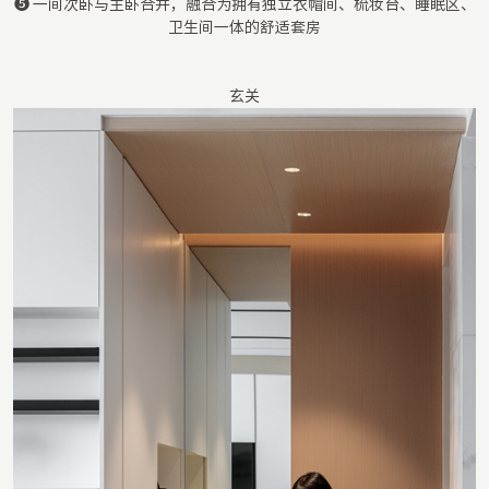
❺ 一间次卧与主卧合并，融合为拥有独立衣帽间、梳妆台、睡眠区、
卫生间一体的舒适套房
玄关