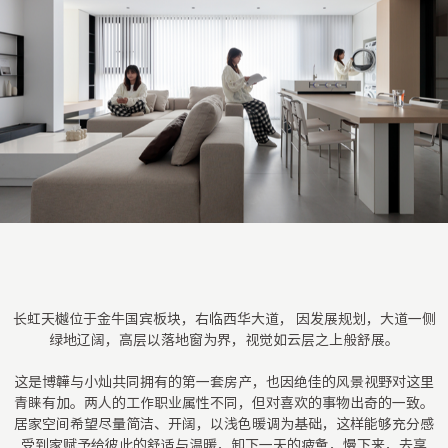
长虹天樾位于金牛国宾板块，右临西华大道， 因发展规划，大道一侧
绿地辽阔，高层以落地窗为界，视觉如云层之上般舒展。
这是博韡与小灿共同拥有的第一套房产，也因绝佳的风景视野对这里
青睐有加。两人的工作职业属性不同，但对喜欢的事物出奇的一致。
居家空间希望尽量简洁、开阔，以浅色暖调为基础，这样能够充分感
受到家赋予给彼此的舒适与温暖，卸下一天的疲惫，慢下来，去享