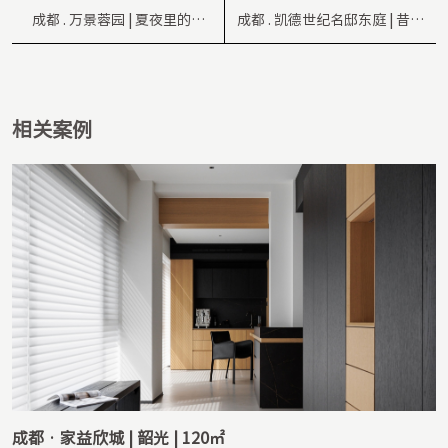
成都 . 万景蓉园 | 夏夜里的梦 |
成都 . 凯德世纪名邸东庭 | 昔築
120㎡
| 140㎡
相关案例
成都 . 华润24城紫云府 | 一方 | 93㎡