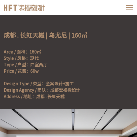
成都 . 长虹天樾 | 乌尤尼 | 160㎡
Area / 面积：160㎡

Style / 风格：现代

Type / 户型：四室两厅

Price / 花费：60w
Design Type / 类型：全案设计+施工

Design Agency / 团队：成都宏福樘设计

Address / 地址：成都 . 长虹天樾