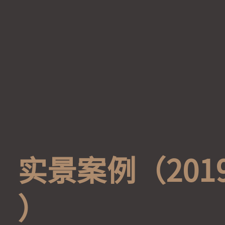
实
景
案
例
（
2
0
1
）