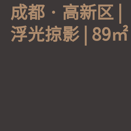
成
都
·
高
新
区
|
浮
光
掠
影
|
8
9
㎡