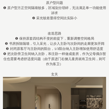
原户型问题
❶ 原户型方正空间隔墙较多，区域划分琐碎，无法满足单一功能使用
诉求
❷ 采光较差显得空间比实际小
改造思路
❶ 保持原套四结构不变的前提下，重新调整空间格局
❷ 书房拆除隔墙，引入采光，让步入主卧与次卧间的走廊更加开阔
❸ 封闭原客厅与主卧间的阳台，
阳台纳入主卧增加使用舒适度
1/3
❹ 把次卧旁卫生间纳入次卧，和主卧一样做成套房，作为父母偶尔暂
住也需要考虑舒适度问题（由于原进门右侧儿童房就有卫生间，则可
作为客卫）
玄关