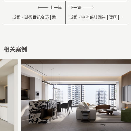
上一篇
下一篇
成都 · 凯德世纪名邸 | 柔光 |
成都 · 中洲锦城湖岸 | 暖居 |
110㎡
170㎡
相关案例