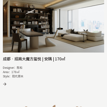
成都 · 招商大魔方玺悦 | 安隅 | 170㎡
Designer：陈粒

Area：170㎡

Style：现代原木