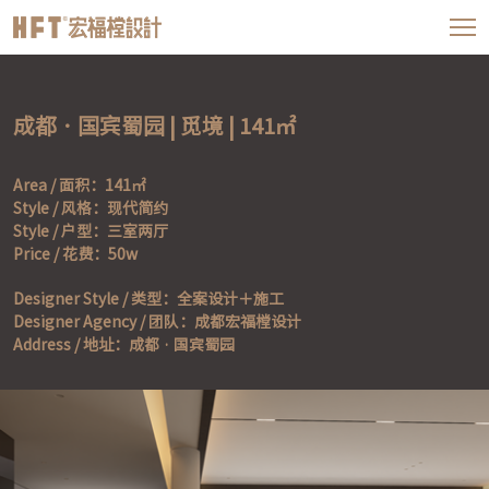
成都 · 国宾蜀园 | 觅境 | 141㎡
Area / 面积：141㎡

Style / 风格：现代简约

Style / 户型：三室两厅

Designer Style / 类型：全案设计＋施工

Designer Agency / 团队：成都宏福樘设计

Address / 地址：成都 · 国宾蜀园