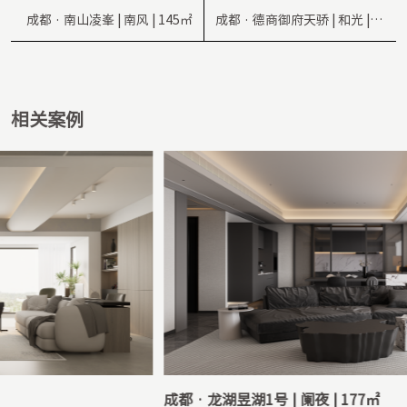
成都 · 南山凌峯 | 南风 | 145㎡
成都 · 德商御府天骄 | 和光 |
148㎡
相关案例
成都 · 龙湖昱湖1号 | 阑夜 | 177㎡