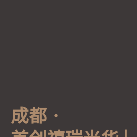
成
都
·