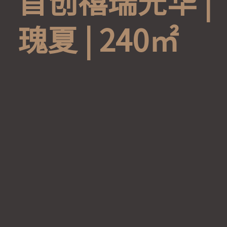
首
创
禧
瑞
光
华
|
瑰
夏
|
2
4
0
㎡