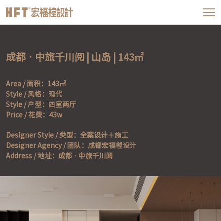
成都 · 中旅千川阅 | 山岛 | 143㎡
Area / 面积：143㎡

Style / 风格：现代

Style / 户型：四室两厅

Price / 花费：43w
Designer Style / 类型：全案设计＋施工

Designer Agency / 团队：成都宏福樘设计

Address / 地址：成都 · 中旅千川阅