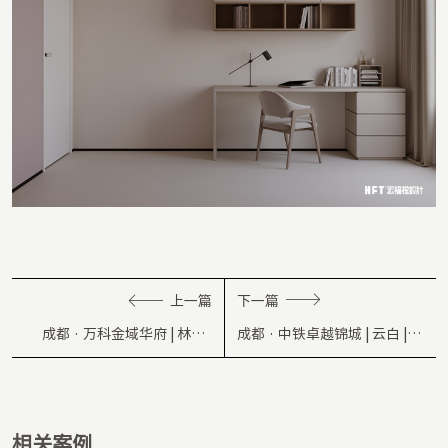
上一篇
下一篇
成都 · 万科金域华府 | 林舍 |
成都 · 中铁卓越锦城 | 云白 |
138㎡
87㎡
相关案例