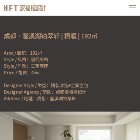
成都 · 隆溪湖铂翠轩 | 栖暖 | 192㎡
Area / 面积：192㎡

Style / 风格：现代风格

Style / 户型：三室两厅

Price / 花费：45w
Designer Style / 类型：精装改造+全案全包

Designer Agency / 团队：成都宏福樘设计

Address / 地址：成都 · 隆溪湖铂翠轩