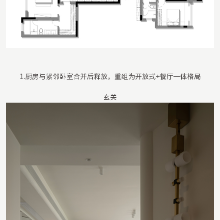
1.厨房与紧邻卧室合并后释放，重组为开放式+餐厅一体格局
玄关