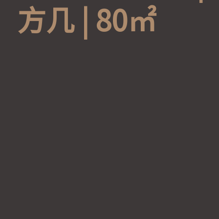
方
几
|
8
0
㎡