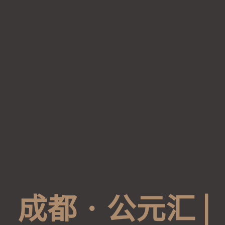
成
都
·
公
元
汇
|