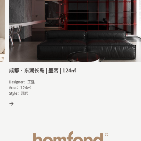
都 · 东湖长岛 | 墨峦 | 124㎡
成都
signer：王强

Desi
ea：124㎡

Area
yle：现代
Sty