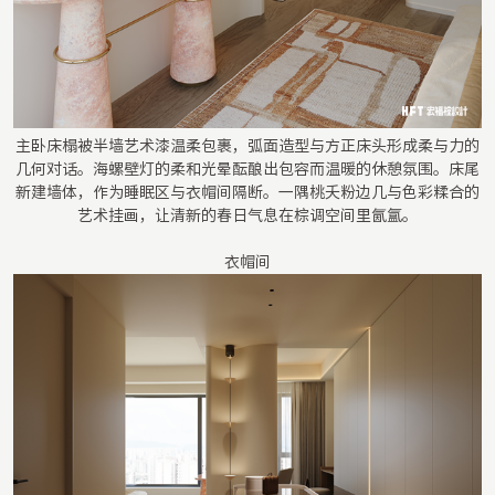
主卧床榻被半墙艺术漆温柔包裹，弧面造型与方正床头形成柔与力的
几何对话。海螺壁灯的柔和光晕酝酿出包容而温暖的休憩氛围。床尾
新建墙体，作为睡眠区与衣帽间隔断。一隅桃夭粉边几与色彩糅合的
艺术挂画，让清新的春日气息在棕调空间里氤氲。
衣帽间