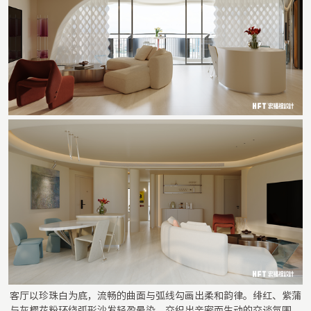
客厅以珍珠白为底，流畅的曲面与弧线勾画出柔和韵律。绯红、紫蒲
与灰樱花粉环绕弧形沙发轻盈晕染，交织出亲密而生动的交谈氛围。