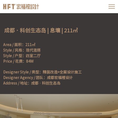
 成都 · 科创生态岛 | 息壤 | 211㎡
Area / 面积：211㎡ 

Style / 风格：现代混搭 

Style / 户型：四室二厅 

Price / 花费：84W
Designer Style / 类型：精装改造+全案设计施工 

Designer Agency / 团队：成都宏福樘设计 

Address / 地址：成都 · 科创生态岛