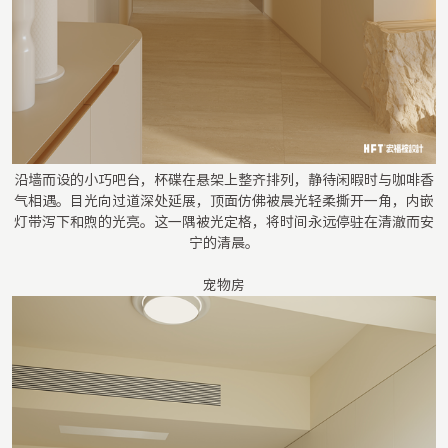
沿墙而设的小巧吧台，杯碟在悬架上整齐排列，静待闲暇时与咖啡香
气相遇。目光向过道深处延展，顶面仿佛被晨光轻柔撕开一角，内嵌
灯带泻下和煦的光亮。这一隅被光定格，将时间永远停驻在清澈而安
宁的清晨。
宠物房