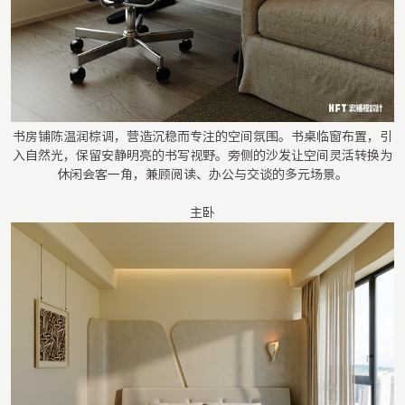
书房铺陈温润棕调，营造沉稳而专注的空间氛围。书桌临窗布置，引
入自然光，保留安静明亮的书写视野。旁侧的沙发让空间灵活转换为
休闲会客一角，兼顾阅读、办公与交谈的多元场景。
主卧