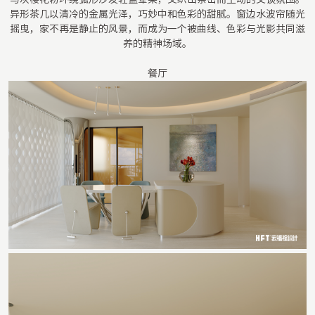
异形茶几以清冷的金属光泽，巧妙中和色彩的甜腻。窗边水波帘随光
摇曳，家不再是静止的风景，而成为一个被曲线、色彩与光影共同滋
养的精神场域。
餐厅