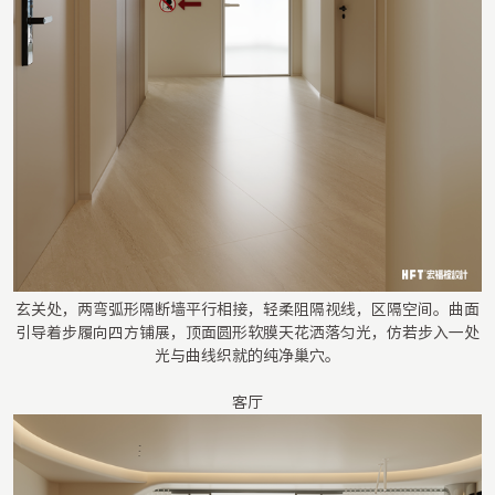
玄关处，两弯弧形隔断墙平行相接，轻柔阻隔视线，区隔空间。曲面
引导着步履向四方铺展，顶面圆形软膜天花洒落匀光，仿若步入一处
光与曲线织就的纯净巢穴。
客厅