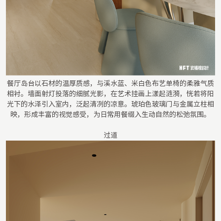
餐厅岛台以石材的温厚质感，与溪水蓝、米白色布艺单椅的柔雅气质
相衬。墙面射灯投落的细腻光影，在艺术挂画上漾起涟漪，恍若将阳
光下的水泽引入室内，泛起清冽的凉意。琥珀色玻璃门与金属立柱相
映，形成丰富的视觉感受，为日常用餐缀入生动自然的松弛氛围。
过道