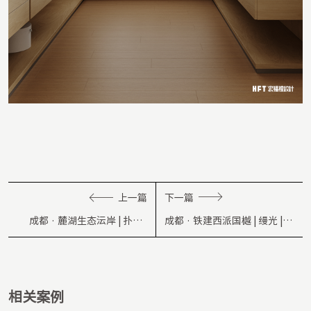
上一篇
下一篇
成都 · 麓湖生态沄岸 | 扑樾 |
成都 · 铁建西派国樾 | 缦光 |
204㎡
181㎡
相关案例