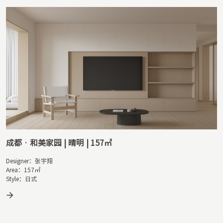
成都 · 绿城桂语麓镜 | 清欢 | 121㎡
Designer：赵婷婷

Area：121㎡

Style：现代简约