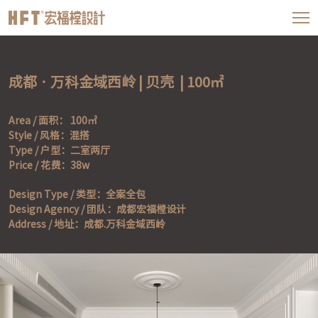
成都 · 万科金域西岭 | 贝壳  | 100㎡
Area / 面积： 100㎡

Style / 风格：混搭

Type / 户型：二室两厅

Price / 花费：38w
Design Type / 类型：全案全包

Design Agency / 团队：成都宏福樘设计

Address / 地址：成都.万科金域西岭