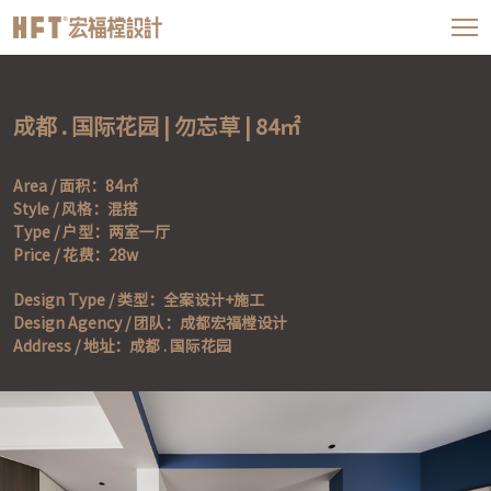
成都 . 国际花园 | 勿忘草 | 84㎡
Area / 面积：84㎡

Style / 风格：混搭

Type / 户型：两室一厅

Price / 花费：28w
Design Type / 类型：全案设计+施工

Design Agency / 团队：成都宏福樘设计

Address / 地址：成都 . 国际花园