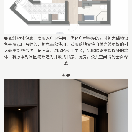
➊ 设计柜体包裹，隐形入户卫生间，优化户型弊端的同时扩大储物设
备➋ 景观阳台纳入，扩充面积使用，弧形落地窗将自然光线更好的引
入➌ 重新整合过厅与卧室、厨房的使用关系，拆除除承重墙以外的墙
体，将原本封闭区域改造为开放式书房、厨房，公共空间得到全面释
放
玄关