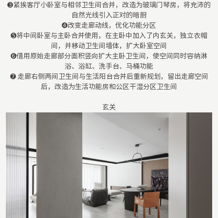
➌紧挨客厅小卧室与相邻卫生间合并，改造为玻璃门琴房，将充沛的
自然光线引入正对的暗厨
➍改变走廊动线，优化功能分区
➎将中间卧室与主卧合并使用，在主卧中加入了内玄关，独立衣帽
间，并移动卫生间墙体，扩大卧室空间
➏借用原始走廊部分面积竖向扩大主卧卫生间，使空间同时容纳淋
浴、浴缸、洗手台、马桶功能
➐ 走廊右侧两间卫生间与生活阳台合并后重新规划，留出走廊空间
后，改造为生活功能房和公区干湿分区卫生间
玄关