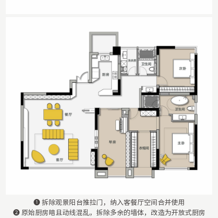
❶ 拆除观景阳台推拉门，纳入客餐厅空间合并使用
❷ 原始厨房暗且动线混乱，拆除多余的墙体，改造为开放式厨房