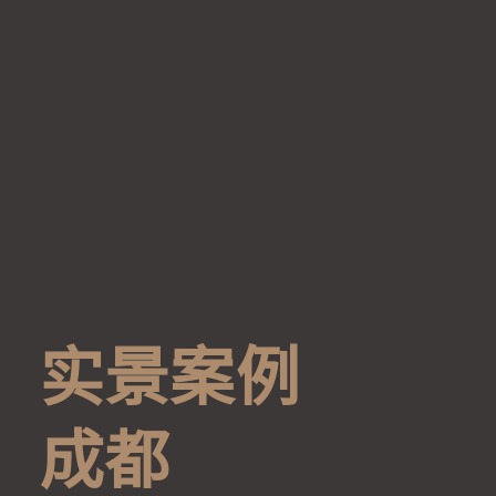
实
景
案
例
成
都