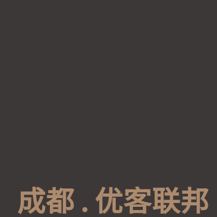
成
都
.
优
客
联
邦