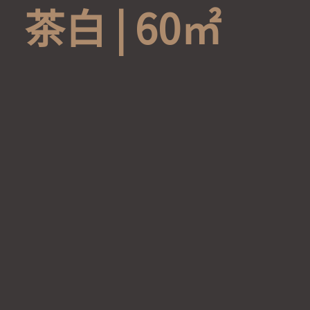
茶
白
|
6
0
㎡