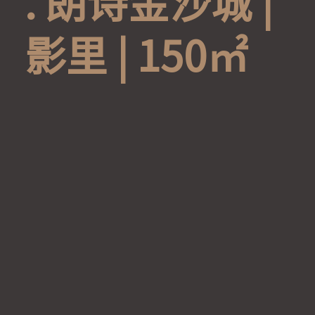
.
朗
诗
金
沙
城
|
影
里
|
1
5
0
㎡