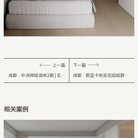
上一篇
下一篇
成都 · 中洲锦城湖岸2期 | 玄夜
成都 · 蔚蓝卡地亚花园城蔚蓝
|157㎡
阁 | 朝暮 | 180㎡
相关案例