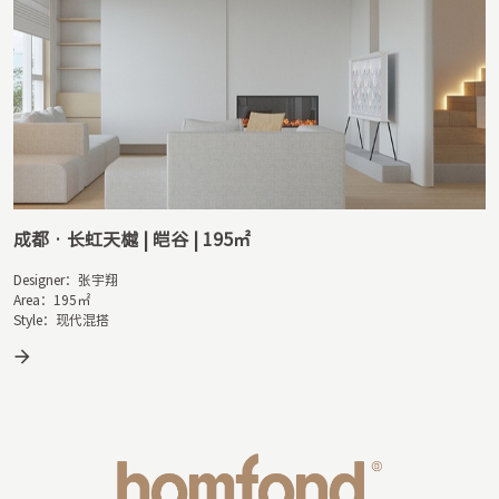
成都 · 国宾蜀园 | 觅境 | 141㎡
Designer：韩枫

Area：141㎡

Style：现代简约