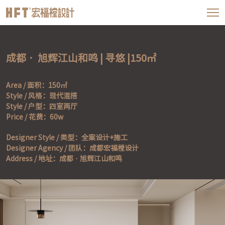
成都 ·  旭辉江山和鸣 | 寻悠 |150㎡
Area / 面积：150㎡

Style / 风格：现代混搭

Style / 户型：四室两厅

Price / 花费：60w
Designer Style / 类型：全案设计+施工

Designer Agency / 团队：成都宏福樘设计
