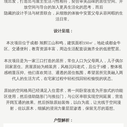
境出发，打造出与屋主生活习性相符，契合审美品味的居住空间。开
放空间与导台的加入更具生活化的思考，而后
隐藏的设计手法与材质联合，从细致的体验中安置父母从容闲暇的生
活日常。
设计呈现：
本次项目位于成都
·旭辉江山和鸣，建筑面积
㎡，地处成都金牛
150
区。交通便利，教育资源丰富，周边生活配套设施齐全的低密墅居。
本次项目是为一家三口打造的居所，常住人口为父母两人，儿子偶尔
回家居住。房屋原始为精装房，风格沉闷老式，且位于
楼，整体视
1
感稍显压抑。他们喜欢简洁、通透的居住氛围，希望居所完美融入两
代人的生活方式，在宅家过程中轻松找回轻松愉悦的状态。
原始的空间格局已经满足入住需求，将一间卧室改造为开放式的功能
区使用，然后借助隐形门与推拉门，与公区串联实现空间延展，营造
开阔互通的效果。然后拆除原始装饰，以白为底，让光线于空间漫
射，佐以原木，细腻的浸润力量层层渗透，保留无尽的遐想。
户型解析：