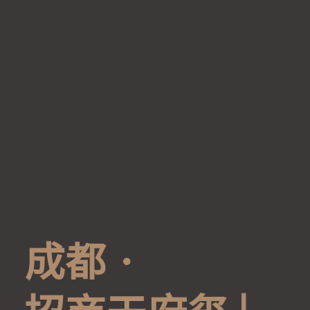
成
都
·