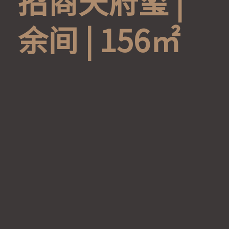
招
商
天
府
玺
|
余
间
|
1
5
6
㎡