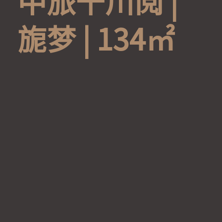
中
旅
千
川
阅
|
旎
梦
|
1
3
4
㎡