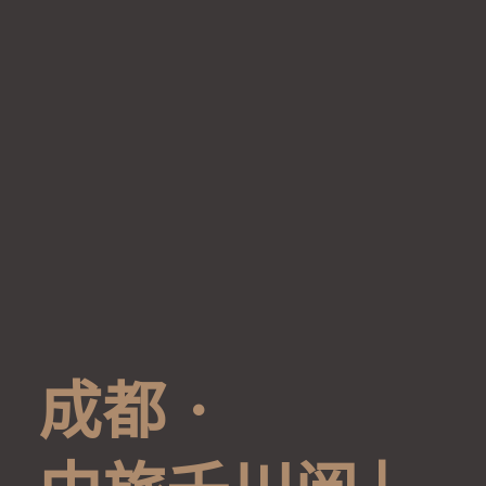
成
都
·